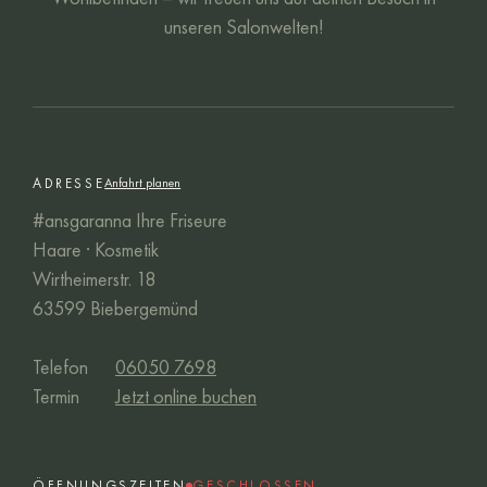
unseren Salonwelten!
ADRESSE
Anfahrt planen
#ansgaranna Ihre Friseure
Haare · Kosmetik
Wirtheimerstr. 18
63599 Biebergemünd
Telefon
06050 7698
Termin
Jetzt online buchen
ÖFFNUNGSZEITEN
GESCHLOSSEN