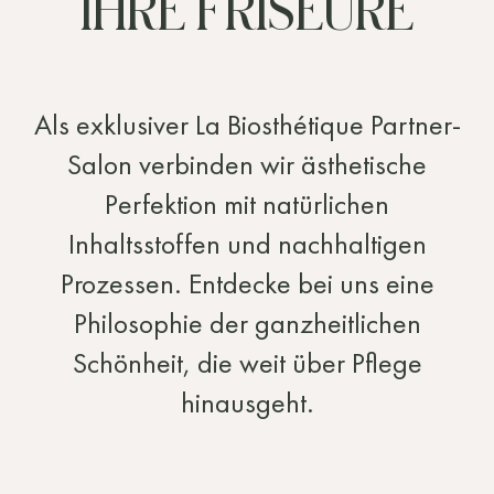
IHRE FRISEURE
»Wer die Haare eines
Als exklusiver La Biosthétique Partner-
Menschen pflegt,
Salon verbinden wir ästhetische
Perfektion mit natürlichen
streichelt ihre Seele.«
Inhaltsstoffen und nachhaltigen
Prozessen. Entdecke bei uns eine
Marcel Contier, Gründer von La Biosthétique
Philosophie der ganzheitlichen
Schönheit, die weit über Pflege
hinausgeht.