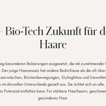
–
Bio-Tech
Zukunft
für
d
Haare
Tag
besonderen
Belastungen
ausgesetzt,
die
mit
zunehmender
.
Der
junge
Haaransatz
hat
andere
Bedürfnisse
als
die
oft
über
aarwäschen,
Bürstenbewegungen,
Stylinghitze
und
Umweltei
e
strukturellen
Unterschiede
gezielt
aus.
Sie
richtet
sich
an
alle,
es
Potenzial
entfalten
kann.
Für
stärkere
Haarfasern,
geschmei
gesünderes
Haar.