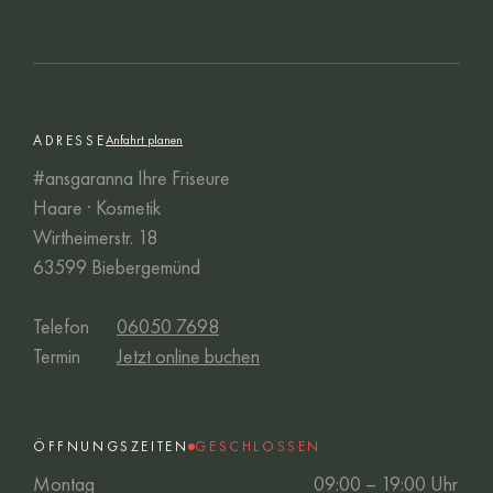
ADRESSE
Anfahrt planen
#ansgaranna Ihre Friseure
Haare · Kosmetik
Wirtheimerstr. 18
63599 Biebergemünd
Telefon
06050 7698
Termin
Jetzt online buchen
ÖFFNUNGSZEITEN
GESCHLOSSEN
Montag
09:00 – 19:00 Uhr